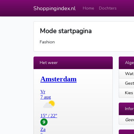
Shoppingindex.nl
Home
Dochters
Mode startpagina
Fashion
Het weer
Alg
Wat 
Gest
Kies
Info
Geen