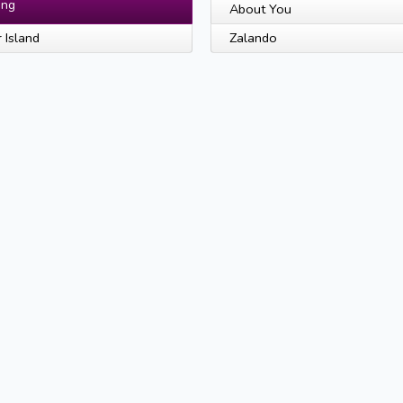
ing
About You
r Island
Zalando