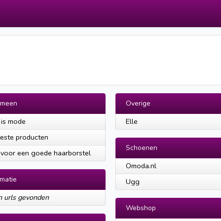
emeen
Overige
is mode
Elle
este producten
Schoenen
 voor een goede haarborstel
Omoda.nl
rmatie
Ugg
 urls gevonden
Webshop